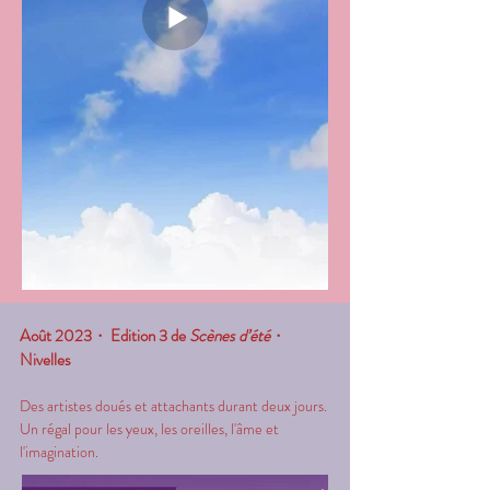
Août 2023
・
Edition 3 de
Scènes d’été
・
Nivelles
Des artistes doués et attachants durant deux jours.
Un régal pour les yeux, les oreilles, l'âme et
l'imagination.