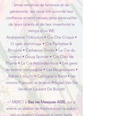
âmes remplies de fantaisie et de
générosité, qui nous ont accordé leur
confiance et sont venues nous émerveiller
de leurs talents et de leur inventivité le
temps d'un WE
Andréanne Thiboutot • Cie Che Cirque •
O quel dommage • Cie Paillettes &
Brocolis • Catherine Dirckx • La Cie du
tarmac • Doug Spincer • Cie Clair de
Plume • La Cie Accordez-nous • Les gens
de bonne compagnie • Les Magasineurs •
Adrien Lociuro • Collegian's Band • les
clowns Popoum et Isidore (Magali Van De
Velde et Laurent De Boodt)
✅ MERCI à
Bas les Masques ASBL
qui a
animé un atelier de théâtre pour le public
qui souhaitait s'essayer à cette belle