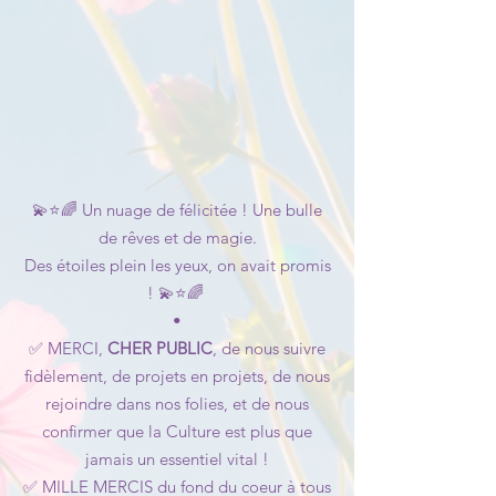
💫⭐️🌈
Un nuage de félicitée ! Une bulle
de rêves et de magie.
Des étoiles plein les yeux, on avait promis
! 💫⭐️🌈
•
✅ MERCI,
CHER PUBLIC
, de nous suivre
fidèlement, de projets en projets, de nous
rejoindre dans nos folies, et de nous
confirmer que la Culture est plus que
jamais un essentiel vital !
✅ MILLE MERCIS du fond du coeur à tous