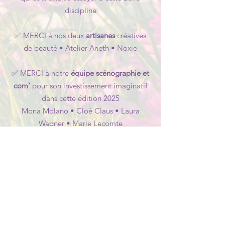
discipline
✅ MERCI à nos deux
artisanes
créatives
de beauté • Atelier Aneth • Noxie
✅ MERCI à notre
équipe scénographie
et
com'
pour son investissement imaginatif
dans ce
t
te édition 2025
Mona Molano • Cloé Claus • Laura
Wagner • Marie Lecomte
✅ MERCI à Henri Renard pour le prêt de
ses
sculptures en bois
qui ont agrémenté
notre Festival d'un espace muséal
✅ MERCI à notre fidèle et douée
graphiste •
Isabelle Brauwers