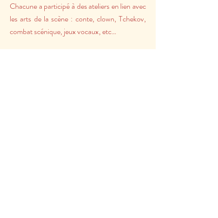
Chacune a participé à des ateliers en lien avec
les arts de la scène : conte, clown, Tchekov,
combat scénique, jeux vocaux, etc…
Et c’est loin d’être terminé ! …
Une véritable culture des arts de la
scène
Les productions des arts vivants sont pour
nous un impératif à la fois existentiel et
culturel.
Individuel et collectif.
Toutes les trois nous sommes spectatrices
depuis plus de deux décennies d’une
multitude de représentations dans les
domaines des arts de la scène, en format